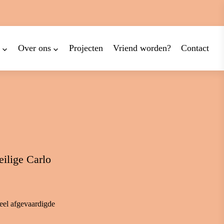
Over ons
Projecten
Vriend worden?
Contact
eilige Carlo
ieel afgevaardigde