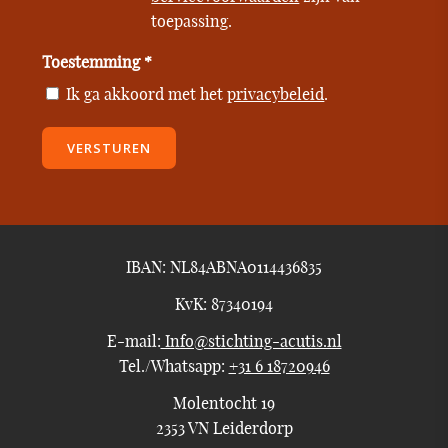
toepassing.
Toestemming *
Ik ga akkoord met het
privacybeleid
.
VERSTUREN
IBAN: NL84ABNA0114436835
KvK: 87340194
E-mail:
Info@stichting-acutis.nl
Tel./Whatsapp:
+31 6 18720946
Molentocht 19
2353 VN Leiderdorp