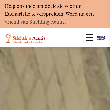
Help ons mee om de liefde voor de
Eucharistie te verspreiden! Word nu een
vriend van Stichting Acutis
.