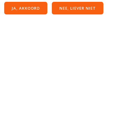
brochure beschikbaar.
JA, AKKOORD
NEE, LIEVER NIET
Het boekje heeft het imprimatur van Mgr. dr. J.H.J.
van den Hende, bisschop van Rotterdam.
Zie voor (bestel)informatie
de website van RKKids
.
Op aanvraag kan je de boekjes ook bij ons
bestellen.
INFORMATIE OVER
E-BROCHURE
FYSIEKE BROCHURES