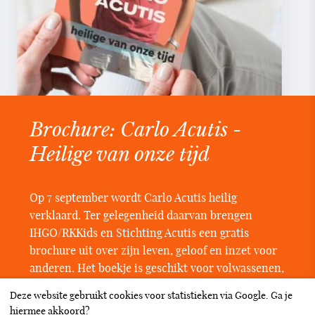
Brochure: Carlo Acutis -
Heilige van onze tijd
Op 7 september wordt Carlo Acutis heilig
verklaard. Ter gelegenheid daarvan brengen
IHGO/RKKids en Stichting Acutis een gratis
brochure uit over zijn leven, geloof en inzet voor
anderen. Het boekje is geschikt voor volwassenen,
jongeren en kinderen en bevat foto’s,
Deze website gebruikt cookies voor statistieken via Google. Ga je
citaten en belangrijke data. Er is ook een e-
hiermee akkoord?