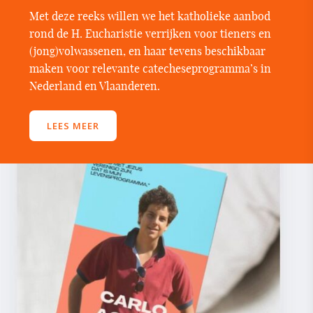
Met deze reeks willen we het katholieke aanbod
rond de H. Eucharistie verrijken voor tieners en
(jong)volwassenen, en haar tevens beschikbaar
maken voor relevante catecheseprogramma’s in
Nederland en Vlaanderen.
LEES MEER