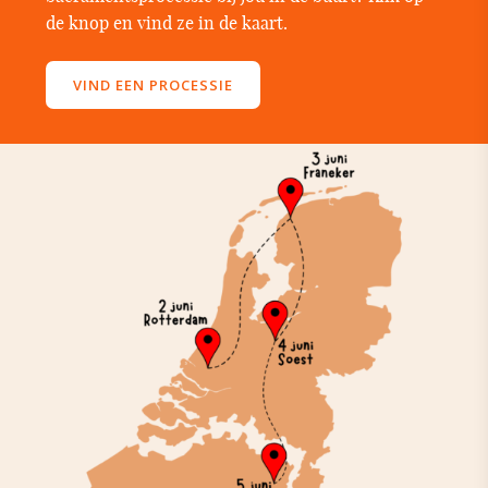
de knop en vind ze in de kaart.
VIND EEN PROCESSIE