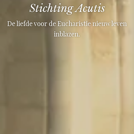
Stichting Acutis
De liefde voor de Eucharistie nieuw leven
inblazen.