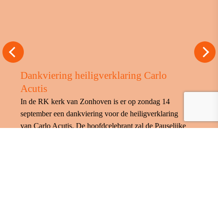
Dankviering heiligverklaring Carlo
Acutis
In de RK kerk van Zonhoven is er op zondag 14
september een dankviering voor de heiligverklaring
van Carlo Acutis. De hoofdcelebrant zal de Pauselijke
Nuntius van België - Mgr. Franco Coppola - zijn.
Vanaf 09.30 uur Eucharistische Aanbidding en om
10.30 begint de dankviering. Aansluitend kan je nog
een zegen ontvangen met het reliek van de heilige
Carlo Acutis.
Wanneer: op zondag 14 september 2025 vanaf 09.30