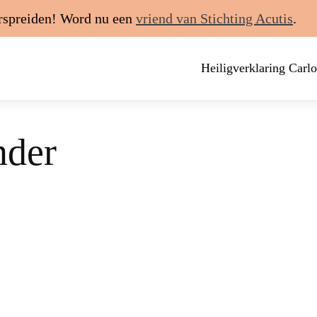
erspreiden! Word nu een
vriend van Stichting Acutis
.
Heiligverklaring Carlo
nder