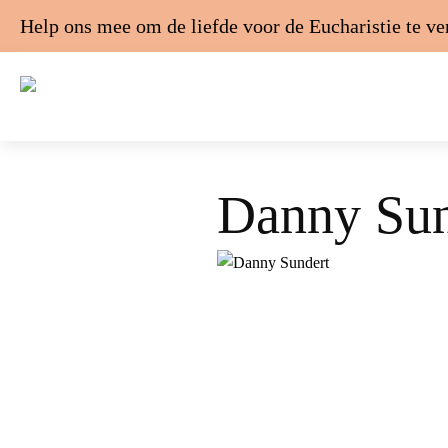
Help ons mee om de liefde voor de Eucharistie te v
Danny Su