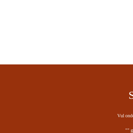
S
Vul onde
"
" g