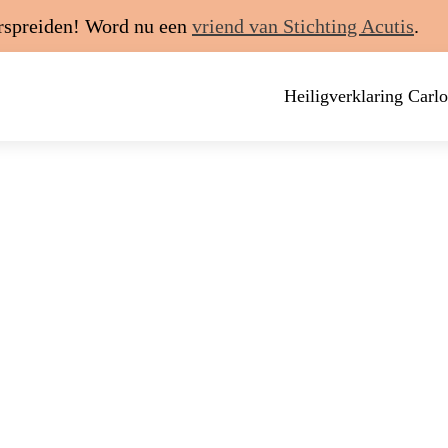
erspreiden! Word nu een
vriend van Stichting Acutis
.
Heiligverklaring Carlo